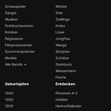
Schauspieler
Widder
Sänger
Stier
Musiker
Zwillinge
Drehbuchautoren
Krebs
Komiker
Löwe
Regisseure
Jungfrau
Filmproduzenten
Waage
Synchronsprecher
Skorpion
Models
Schütze
Alle Berufe →
Steinbock
Wassermann
Fische
Geburtsjahre
Entdecken
1940
Personen A–Z
1950
Initialen
1956
Herkunftsländer