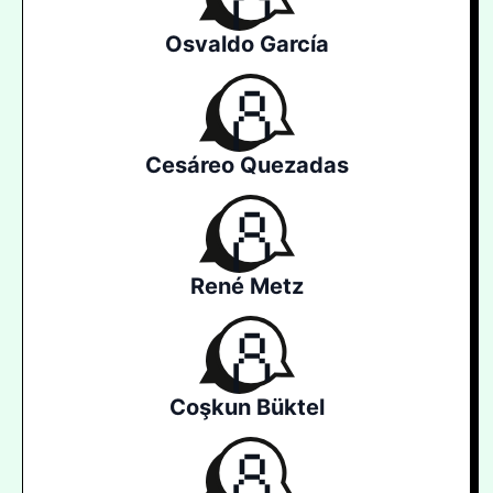
Osvaldo García
Cesáreo Quezadas
René Metz
Coşkun Büktel