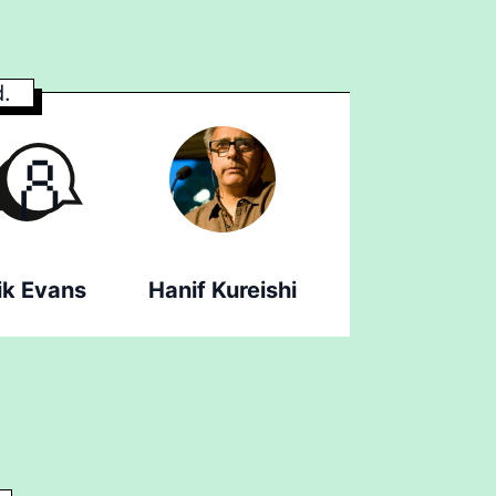
.
ik Evans
Hanif Kureishi