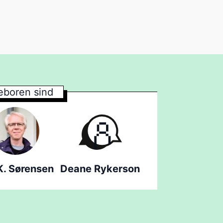
boren sind
K. Sørensen
Deane Rykerson