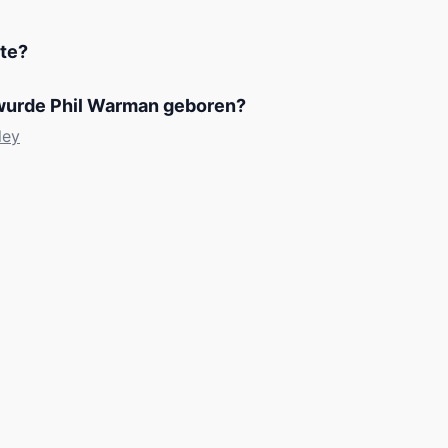
ute?
urde Phil Warman geboren?
ley