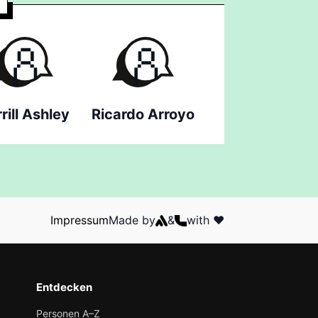
rill Ashley
Ricardo Arroyo
Impressum
Made by
&
with ❤️
Entdecken
Personen A–Z