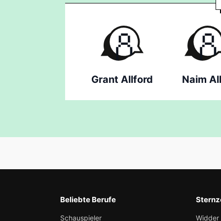
Grant Allford
Naim All
Beliebte Berufe
Sternz
Schauspieler
Widder