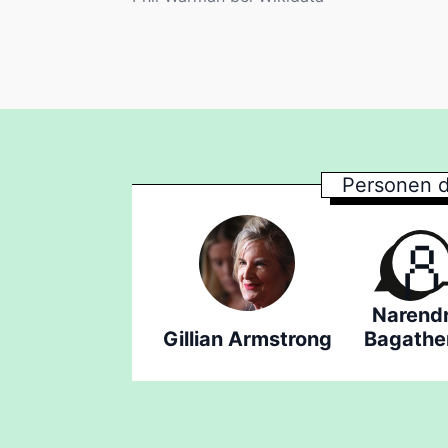
Personen d
Narend
Gillian Armstrong
Bagathe