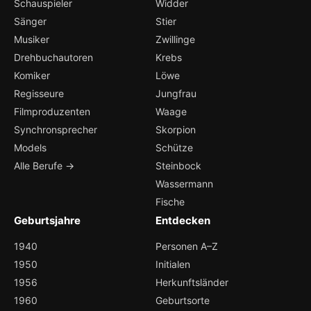
Schauspieler
Widder
Sänger
Stier
Musiker
Zwillinge
Drehbuchautoren
Krebs
Komiker
Löwe
Regisseure
Jungfrau
Filmproduzenten
Waage
Synchronsprecher
Skorpion
Models
Schütze
Alle Berufe →
Steinbock
Wassermann
Fische
Geburtsjahre
Entdecken
1940
Personen A–Z
1950
Initialen
1956
Herkunftsländer
1960
Geburtsorte