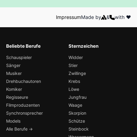
Impressum
Made by
&
with ❤️
Beliebte Berufe
Sternzeichen
Schauspieler
Widder
Sänger
Stier
Musiker
Zwillinge
Drehbuchautoren
Krebs
Komiker
Löwe
Regisseure
Jungfrau
Filmproduzenten
Waage
Synchronsprecher
Skorpion
Models
Schütze
Alle Berufe →
Steinbock
Wassermann