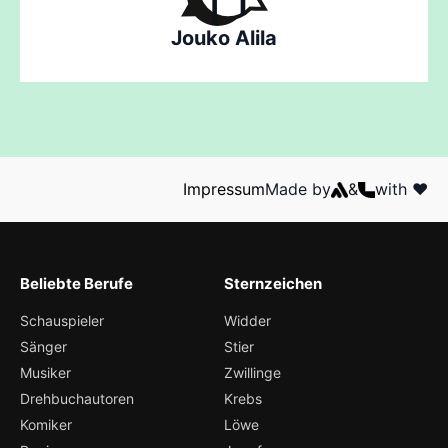
Jouko Alila
Impressum
Made by
&
with ❤️
Beliebte Berufe
Sternzeichen
Schauspieler
Widder
Sänger
Stier
Musiker
Zwillinge
Drehbuchautoren
Krebs
Komiker
Löwe