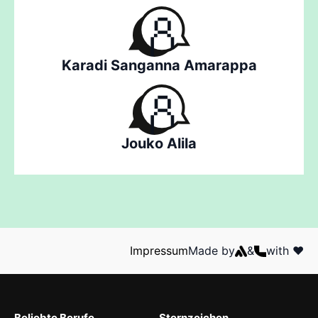
Karadi Sanganna Amarappa
Jouko Alila
Impressum
Made by
&
with ❤️
Beliebte Berufe
Sternzeichen