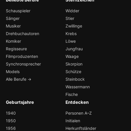
Schauspieler
Widder
Sänger
Stier
Musiker
Zwillinge
Drehbuchautoren
Krebs
Komiker
Löwe
Regisseure
Jungfrau
Filmproduzenten
Waage
Synchronsprecher
Skorpion
Models
Schütze
Alle Berufe →
Steinbock
Wassermann
Fische
Geburtsjahre
Entdecken
1940
Personen A–Z
1950
Initialen
1956
Herkunftsländer