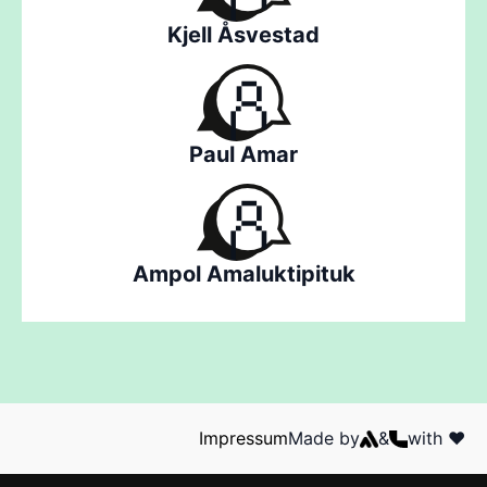
Kjell Åsvestad
Paul Amar
Ampol Amaluktipituk
Impressum
Made by
&
with ❤️