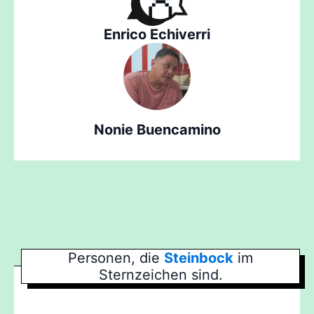
Enrico Echiverri
Nonie Buencamino
Personen, die
Steinbock
im
Sternzeichen sind.