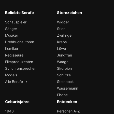
Beliebte Berufe
Sternzeichen
Schauspieler
Widder
Sänger
Stier
Musiker
Zwillinge
Drehbuchautoren
Krebs
Komiker
Löwe
Regisseure
Jungfrau
Filmproduzenten
Waage
Synchronsprecher
Skorpion
Models
Schütze
Alle Berufe →
Steinbock
Wassermann
Fische
Geburtsjahre
Entdecken
1940
Personen A–Z