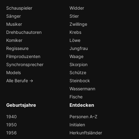
Schauspieler
Widder
Sänger
Stier
Musiker
Zwillinge
Drehbuchautoren
Krebs
Komiker
Löwe
Regisseure
Jungfrau
Filmproduzenten
Waage
Synchronsprecher
Skorpion
Models
Schütze
Alle Berufe →
Steinbock
Wassermann
Fische
Geburtsjahre
Entdecken
1940
Personen A–Z
1950
Initialen
1956
Herkunftsländer