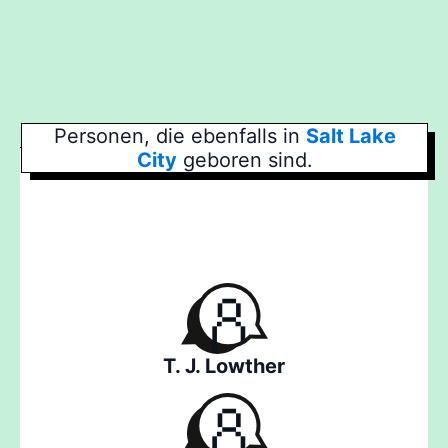
Personen, die ebenfalls in
Salt Lake
City
geboren sind.
T. J. Lowther