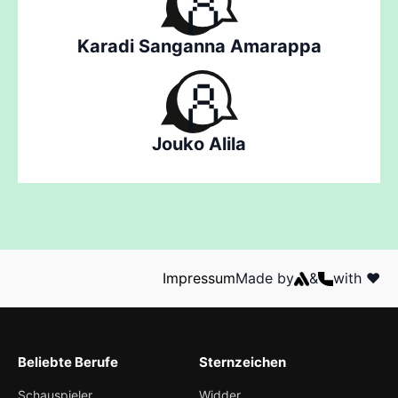
Karadi Sanganna Amarappa
Jouko Alila
Impressum
Made by
&
with ❤️
Beliebte Berufe
Sternzeichen
Schauspieler
Widder