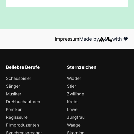
Impressum
Made by
&
with ❤️
Beliebte Berufe
Sternzeichen
Schauspieler
Widder
Sänger
Stier
Musiker
Zwillinge
Drehbuchautoren
Krebs
Komiker
Löwe
Regisseure
Jungfrau
Filmproduzenten
Waage
Synchronsprecher
Skorpion