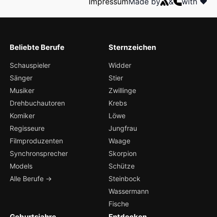
Impressum
Made by
&
with ❤️
Beliebte Berufe
Sternzeichen
Schauspieler
Widder
Sänger
Stier
Musiker
Zwillinge
Drehbuchautoren
Krebs
Komiker
Löwe
Regisseure
Jungfrau
Filmproduzenten
Waage
Synchronsprecher
Skorpion
Models
Schütze
Alle Berufe →
Steinbock
Wassermann
Fische
Geburtsjahre
Entdecken