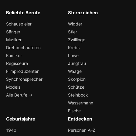
Beliebte Berufe
Sternzeichen
Schauspieler
Widder
Sänger
Stier
Musiker
Zwillinge
Drehbuchautoren
Krebs
Komiker
Löwe
Regisseure
Jungfrau
Filmproduzenten
Waage
Synchronsprecher
Skorpion
Models
Schütze
Alle Berufe →
Steinbock
Wassermann
Fische
Geburtsjahre
Entdecken
1940
Personen A–Z