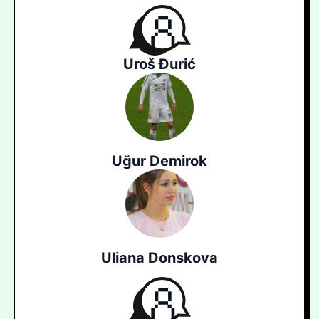
Uroš Đurić
Uğur Demirok
Uliana Donskova