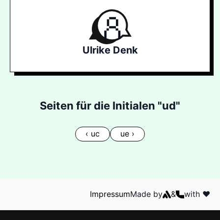
Ulrike Denk
Seiten für die Initialen "ud"
‹ uc
ue ›
Impressum
Made by
&
with ❤️