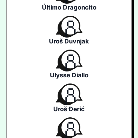
Último Dragoncito
Uroš Duvnjak
Ulysse Diallo
Uroš Đerić