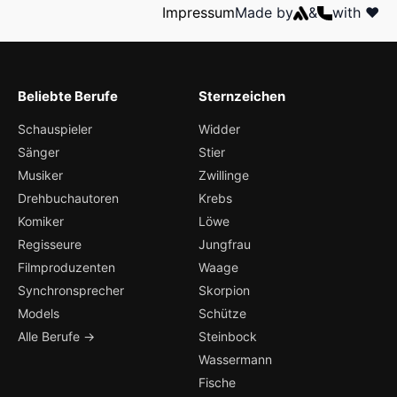
Impressum
Made by
&
with ❤️
Beliebte Berufe
Sternzeichen
Schauspieler
Widder
Sänger
Stier
Musiker
Zwillinge
Drehbuchautoren
Krebs
Komiker
Löwe
Regisseure
Jungfrau
Filmproduzenten
Waage
Synchronsprecher
Skorpion
Models
Schütze
Alle Berufe →
Steinbock
Wassermann
Fische