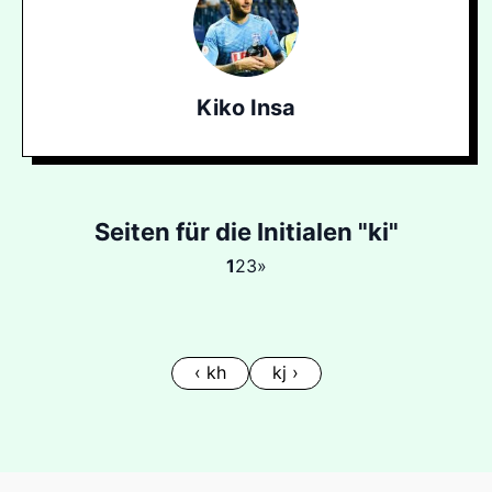
Kiko Insa
Seiten für die Initialen "ki"
1
2
3
»
‹ kh
kj ›