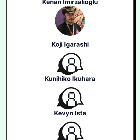
Kenan İmirzalıoğlu
Koji Igarashi
Kunihiko Ikuhara
Kevyn Ista