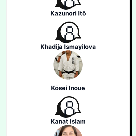
Kazunori Itō
Khadija Ismayilova
Kōsei Inoue
Kanat Islam