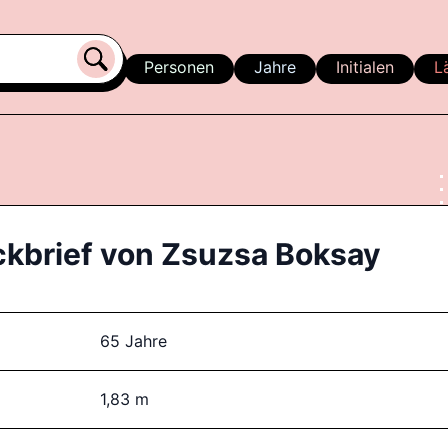
Personen
Jahre
Initialen
L
ckbrief von
Zsuzsa Boksay
65 Jahre
1,83 m