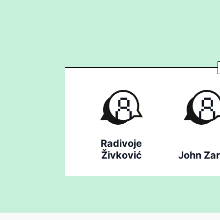
Radivoje
Živković
John Za