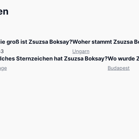
en
ie groß ist Zsuzsa Boksay?
Woher stammt Zsuzsa B
83
Ungarn
ches Sternzeichen hat Zsuzsa Boksay?
Wo wurde Z
age
Budapest