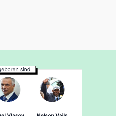
eboren sind
el Vlasov
Nelson Vails