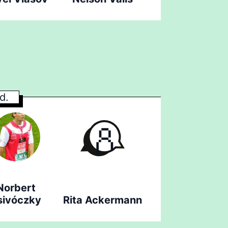
d.
Norbert
sivóczky
Rita Ackermann