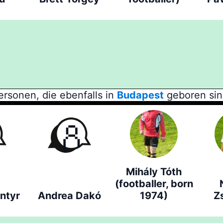
ersonen, die ebenfalls in
Budapest
geboren sin
Mihály Tóth
(footballer, born
ntyr
Andrea Dakó
1974)
Z