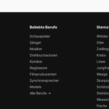
Beliebte Berufe
Sternz
Schauspieler
Widder
Sänger
Stier
Musiker
Zwilling
Drehbuchautoren
Krebs
Komiker
Löwe
Regisseure
Jungfr
Filmproduzenten
Waage
Synchronsprecher
Skorpio
Models
Schütz
Alle Berufe →
Steinb
Wasser
Fische