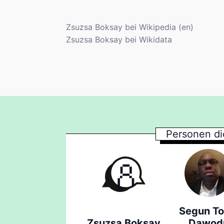
Zsuzsa Boksay bei Wikipedia (en)
Zsuzsa Boksay bei Wikidata
Personen di
Segun To
Zsuzsa Boksay
Dawod