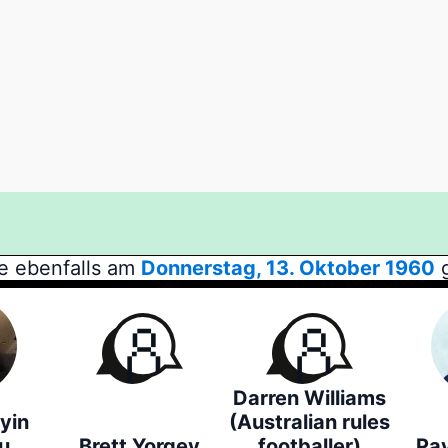
e ebenfalls am
Donnerstag, 13. Oktober 1960
g
Darren Williams
yin
(Australian rules
u
Brett Yorgey
footballer)
Pav