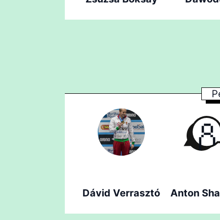
P
Dávid Verrasztó
Anton Sha