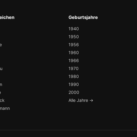
eichen
Geburtsjahre
1940
1950
e
1956
1960
1966
au
1970
1980
n
1990
e
2000
ock
Alle Jahre →
mann