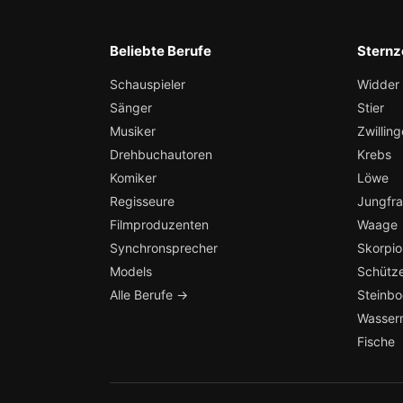
Beliebte Berufe
Sternz
Schauspieler
Widder
Sänger
Stier
Musiker
Zwilling
Drehbuchautoren
Krebs
Komiker
Löwe
Regisseure
Jungfr
Filmproduzenten
Waage
Synchronsprecher
Skorpio
Models
Schütz
Alle Berufe →
Steinb
Wasser
Fische