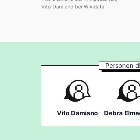
Vito Damiano bei Wikidata
Personen d
Vito Damiano
Debra Elme