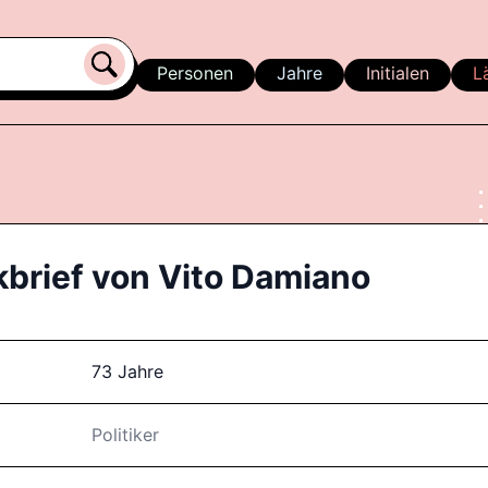
Personen
Jahre
Initialen
L
kbrief von
Vito Damiano
73 Jahre
Politiker