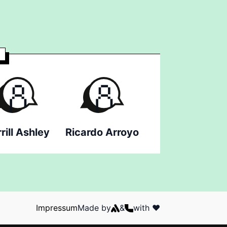
rill Ashley
Ricardo Arroyo
Impressum
Made by
&
with ❤️