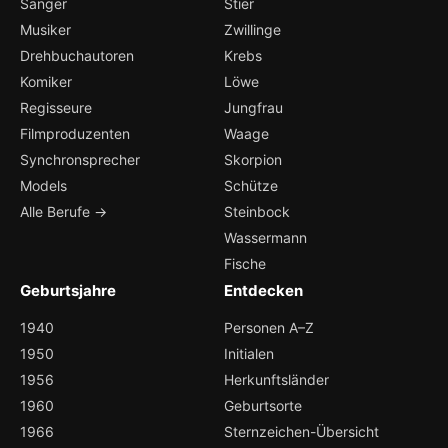
Sänger
Stier
Musiker
Zwillinge
Drehbuchautoren
Krebs
Komiker
Löwe
Regisseure
Jungfrau
Filmproduzenten
Waage
Synchronsprecher
Skorpion
Models
Schütze
Alle Berufe →
Steinbock
Wassermann
Fische
Geburtsjahre
Entdecken
1940
Personen A–Z
1950
Initialen
1956
Herkunftsländer
1960
Geburtsorte
1966
Sternzeichen-Übersicht