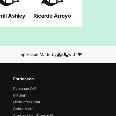
rill Ashley
Ricardo Arroyo
Impressum
Made by
&
with ❤️
Entdecken
Personen A–Z
Initialen
Herkunftsländer
Geburtsorte
Sternzeichen-Übersicht