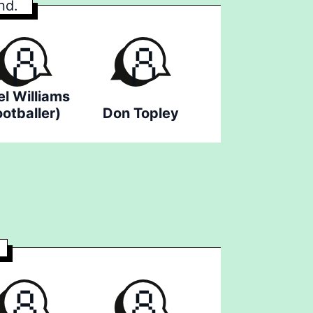
nd.
el Williams
ootballer)
Don Topley