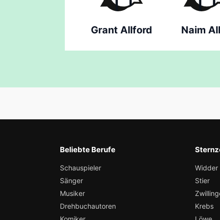
Grant Allford
Naim All
Beliebte Berufe
Sternz
Schauspieler
Widder
Sänger
Stier
Musiker
Zwilling
Drehbuchautoren
Krebs
Komiker
Löwe