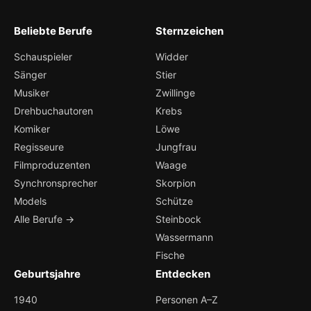
Beliebte Berufe
Sternzeichen
Schauspieler
Widder
Sänger
Stier
Musiker
Zwillinge
Drehbuchautoren
Krebs
Komiker
Löwe
Regisseure
Jungfrau
Filmproduzenten
Waage
Synchronsprecher
Skorpion
Models
Schütze
Alle Berufe →
Steinbock
Wassermann
Fische
Geburtsjahre
Entdecken
1940
Personen A–Z