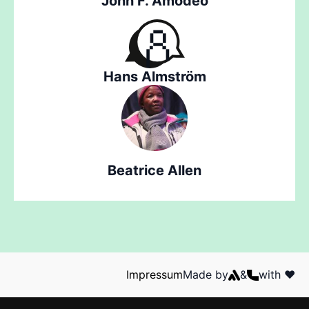
John F. Amodeo
Hans Almström
Beatrice Allen
Impressum
Made by
&
with ❤️