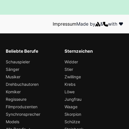
Impressum
Made by
&
with ❤️
Beliebte Berufe
Sternzeichen
Schauspieler
Widder
Sänger
Stier
Musiker
Zwillinge
Drehbuchautoren
Krebs
Komiker
Löwe
Regisseure
Jungfrau
Filmproduzenten
Waage
Synchronsprecher
Skorpion
Models
Schütze