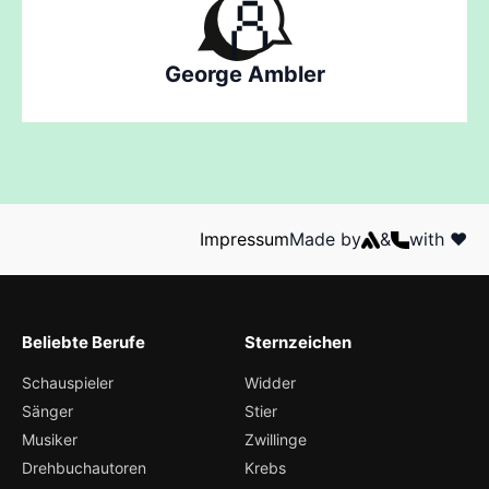
George Ambler
Impressum
Made by
&
with ❤️
Beliebte Berufe
Sternzeichen
Schauspieler
Widder
Sänger
Stier
Musiker
Zwillinge
Drehbuchautoren
Krebs