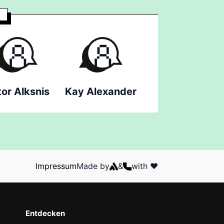
tor Alksnis
Kay Alexander
Impressum
Made by
&
with ❤️
Entdecken