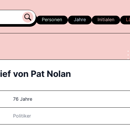
Personen
Jahre
Initialen
L
ief von
Pat Nolan
76 Jahre
Politiker