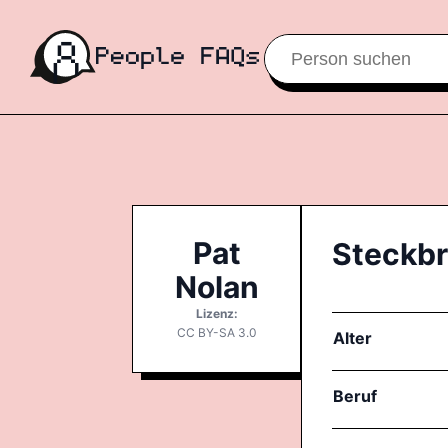
Pat
Steckbr
Nolan
Lizenz:
CC BY-SA 3.0
Alter
Beruf