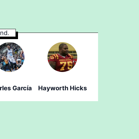
nd.
rles García
Hayworth Hicks