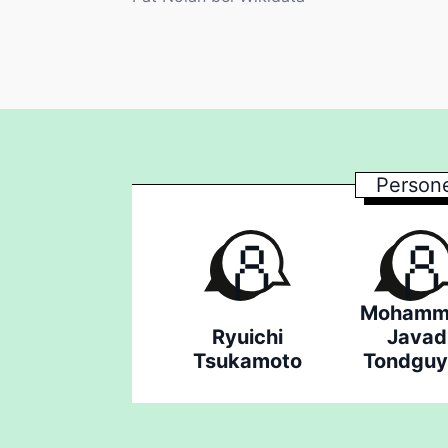
Persone
Mohamm
Ryuichi
Javad
Tsukamoto
Tondguy