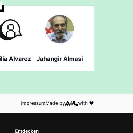
lia Alvarez
Jahangir Almasi
Impressum
Made by
&
with ❤️
Entdecken