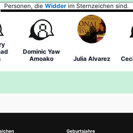
Personen, die
Widder
im Sternzeichen sind.
ry
ad
Dominic Yaw
m
Amoako
Julia Alvarez
Ceci
eichen
Geburtsjahre