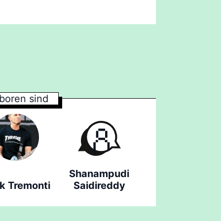
boren sind
Shanampudi
k Tremonti
Saidireddy