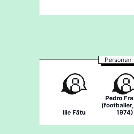
Personen 
Pedro Fr
(footballer
Ilie Fătu
1974)