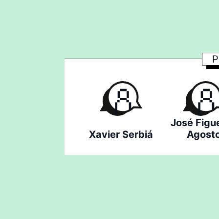
P
José Figu
Xavier Serbiá
Agost