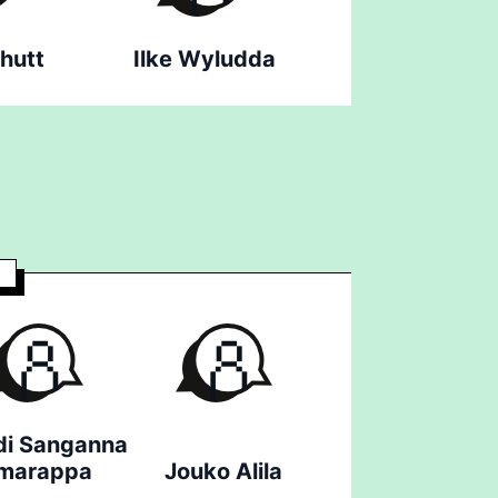
hutt
Ilke Wyludda
di Sanganna
marappa
Jouko Alila