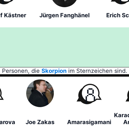
f Kästner
Jürgen Fanghänel
Erich Sc
Personen, die
Skorpion
im Sternzeichen sind.
Kara
harova
Joe Zakas
Amarasigamani
A