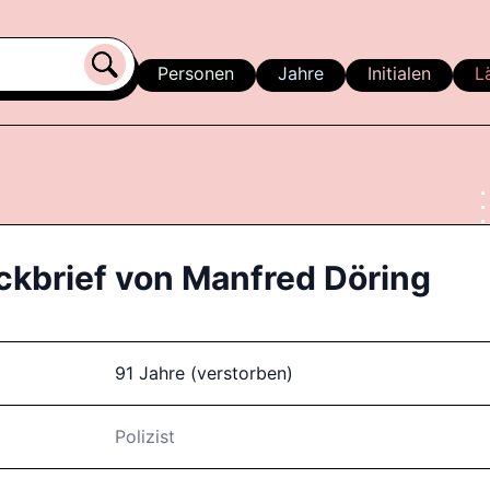
Personen
Jahre
Initialen
L
ckbrief von
Manfred Döring
91 Jahre (verstorben)
Polizist