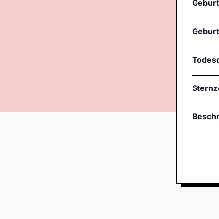
Gebur
Geburt
Todes
Sternz
Beschr