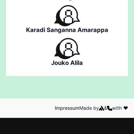
Karadi Sanganna Amarappa
Jouko Alila
Impressum
Made by
&
with ❤️