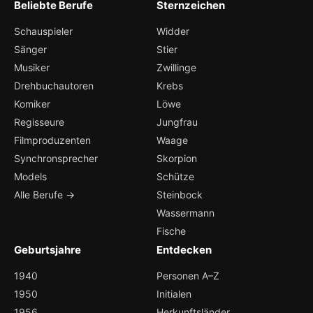
Beliebte Berufe
Sternzeichen
Schauspieler
Widder
Sänger
Stier
Musiker
Zwillinge
Drehbuchautoren
Krebs
Komiker
Löwe
Regisseure
Jungfrau
Filmproduzenten
Waage
Synchronsprecher
Skorpion
Models
Schütze
Alle Berufe →
Steinbock
Wassermann
Fische
Geburtsjahre
Entdecken
1940
Personen A–Z
1950
Initialen
1956
Herkunftsländer