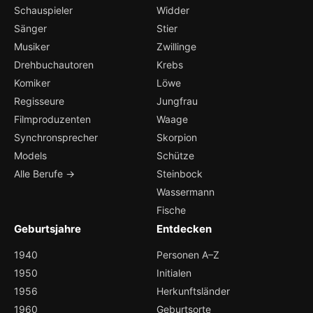
Schauspieler
Widder
Sänger
Stier
Musiker
Zwillinge
Drehbuchautoren
Krebs
Komiker
Löwe
Regisseure
Jungfrau
Filmproduzenten
Waage
Synchronsprecher
Skorpion
Models
Schütze
Alle Berufe →
Steinbock
Wassermann
Fische
Geburtsjahre
Entdecken
1940
Personen A–Z
1950
Initialen
1956
Herkunftsländer
1960
Geburtsorte