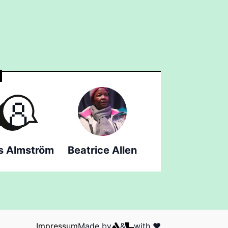
s Almström
Beatrice Allen
Impressum
Made by
&
with ❤️