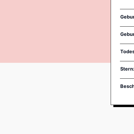
Gebu
Gebur
Tode
Stern
Besch