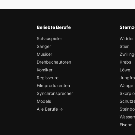
Beliebte Berufe
Sternz
Schauspieler
Widder
Sänger
Stier
Musiker
Zwilling
Drehbuchautoren
Krebs
Komiker
Löwe
Regisseure
Jungfr
Filmproduzenten
Waage
Synchronsprecher
Skorpio
Models
Schütz
Alle Berufe →
Steinb
Wasser
Fische