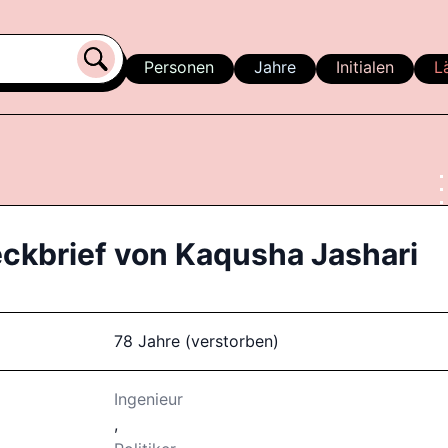
Personen
Jahre
Initialen
L
eckbrief von
Kaqusha Jashari
78 Jahre (verstorben)
Ingenieur
,