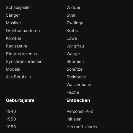
Schauspieler
Widder
Sänger
Stier
Musiker
Zwillinge
Drehbuchautoren
Krebs
Komiker
Löwe
Regisseure
Jungfrau
Filmproduzenten
Waage
Synchronsprecher
Skorpion
Models
Schütze
Alle Berufe →
Steinbock
Wassermann
Fische
Geburtsjahre
Entdecken
1940
Personen A–Z
1950
Initialen
1956
Herkunftsländer