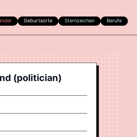
änder
Geburtsorte
Sternzeichen
Berufe
d (politician)