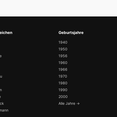
eichen
Geburtsjahre
1940
1950
e
1956
1960
1966
au
1970
1980
n
1990
e
2000
ock
Alle Jahre →
mann