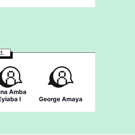
d.
na Amba
Eyiaba I
George Amaya