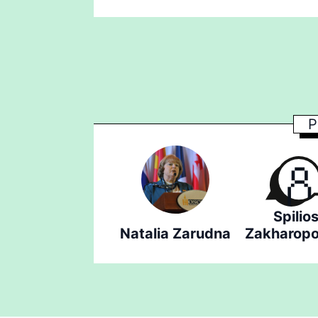
P
Spilio
Natalia Zarudna
Zakharopo