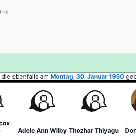
(en)
 die ebenfalls am
Montag, 30. Januar 1950
geb
lcox
)
Adele Ann Wilby
Thozhar Thiyagu
Don