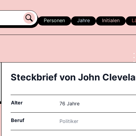
Personen
Jahre
Initialen
L
Steckbrief von
John Clevelan
Alter
76 Jahre
Beruf
Politiker