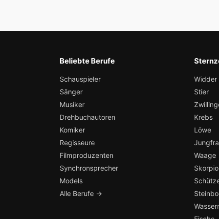
Beliebte Berufe
Sternz
Schauspieler
Widder
Sänger
Stier
Musiker
Zwilling
Drehbuchautoren
Krebs
Komiker
Löwe
Regisseure
Jungfr
Filmproduzenten
Waage
Synchronsprecher
Skorpio
Models
Schütz
Alle Berufe →
Steinb
Wasser
Fische