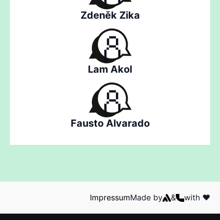
Zdeněk Zika
Lam Akol
Fausto Alvarado
Impressum
Made by
&
with ❤️