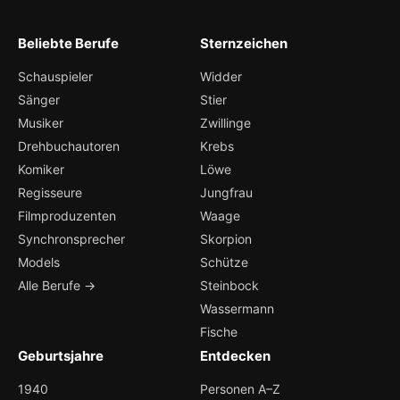
Beliebte Berufe
Sternzeichen
Schauspieler
Widder
Sänger
Stier
Musiker
Zwillinge
Drehbuchautoren
Krebs
Komiker
Löwe
Regisseure
Jungfrau
Filmproduzenten
Waage
Synchronsprecher
Skorpion
Models
Schütze
Alle Berufe →
Steinbock
Wassermann
Fische
Geburtsjahre
Entdecken
1940
Personen A–Z