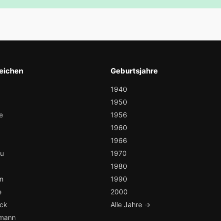
eichen
Geburtsjahre
1940
1950
e
1956
1960
1966
au
1970
1980
n
1990
e
2000
ock
Alle Jahre →
mann