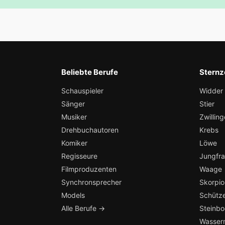
Beliebte Berufe
Sternz
Schauspieler
Widder
Sänger
Stier
Musiker
Zwilling
Drehbuchautoren
Krebs
Komiker
Löwe
Regisseure
Jungfr
Filmproduzenten
Waage
Synchronsprecher
Skorpio
Models
Schütz
Alle Berufe →
Steinb
Wasser