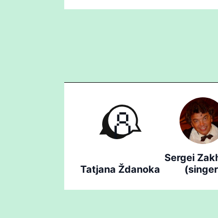
Sergei Zak
Tatjana Ždanoka
(singer