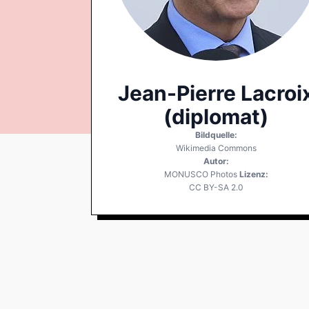
Jean-Pierre Lacroi
(diplomat)
Bildquelle:
Wikimedia Commons
Autor:
MONUSCO Photos
Lizenz:
CC BY-SA 2.0