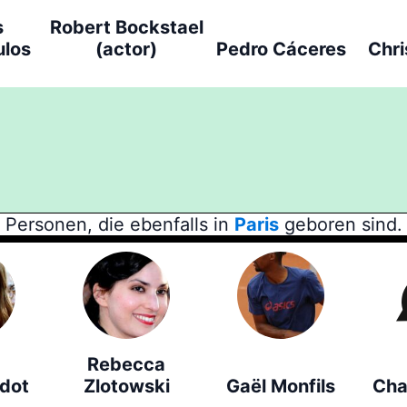
s
Robert Bockstael
ulos
(actor)
Pedro Cáceres
Chri
Personen, die ebenfalls in
Paris
geboren sind.
Rebecca
rdot
Zlotowski
Gaël Monfils
Cha