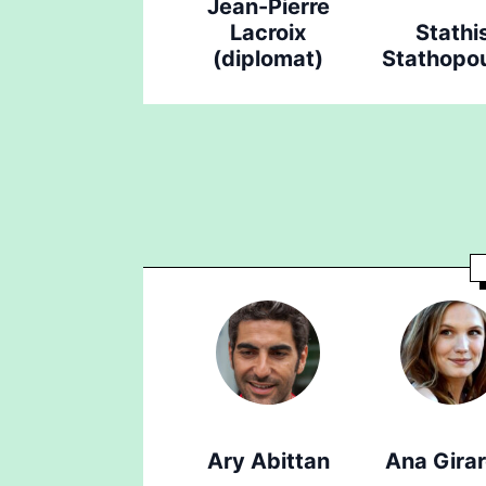
Jean-Pierre
Lacroix
Stathi
(diplomat)
Stathopo
Ary Abittan
Ana Gira