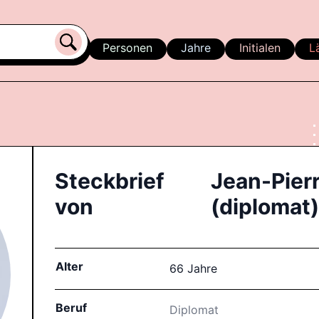
Personen
Jahre
Initialen
L
Steckbrief
Jean-Pierr
von
(diplomat)
Alter
66 Jahre
Beruf
Diplomat