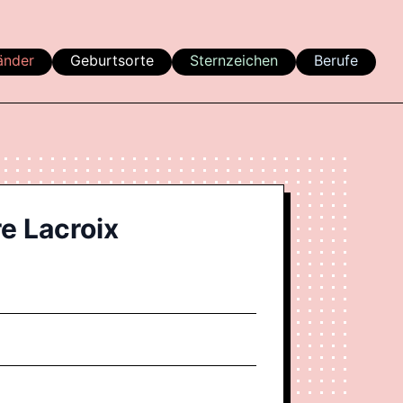
änder
Geburtsorte
Sternzeichen
Berufe
e Lacroix