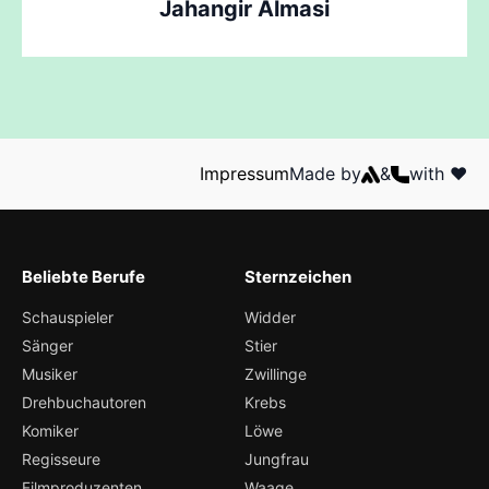
Jahangir Almasi
Impressum
Made by
&
with ❤️
Beliebte Berufe
Sternzeichen
Schauspieler
Widder
Sänger
Stier
Musiker
Zwillinge
Drehbuchautoren
Krebs
Komiker
Löwe
Regisseure
Jungfrau
Filmproduzenten
Waage