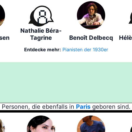
Nathalie Béra-
rsen
Tagrine
Benoît Delbecq
Hél
Entdecke mehr:
Pianisten der 1930er
Personen, die ebenfalls in
Paris
geboren sind.