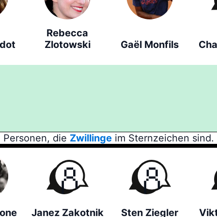
Rebecca
rdot
Zlotowski
Gaël Monfils
Cha
Personen, die
Zwillinge
im Sternzeichen sind.
cone
Janez Zakotnik
Sten Ziegler
Vik