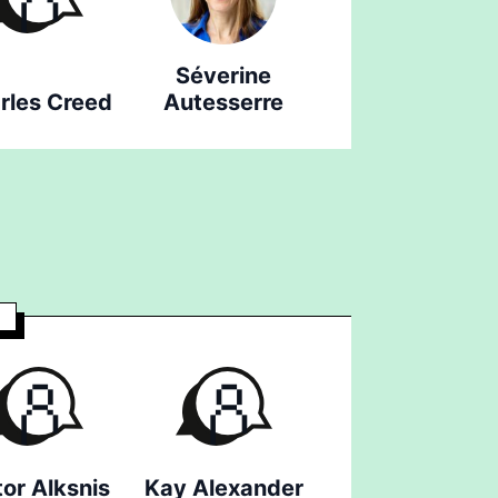
Séverine
rles Creed
Autesserre
tor Alksnis
Kay Alexander