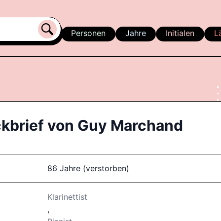
Personen
Jahre
Initialen
L
kbrief von
Guy Marchand
86 Jahre (verstorben)
Klarinettist
,