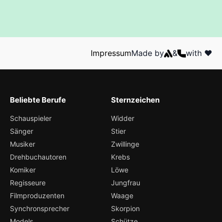
Impressum
Made by
&
with ❤️
Beliebte Berufe
Sternzeichen
Schauspieler
Widder
Sänger
Stier
Musiker
Zwillinge
Drehbuchautoren
Krebs
Komiker
Löwe
Regisseure
Jungfrau
Filmproduzenten
Waage
Synchronsprecher
Skorpion
Models
Schütze