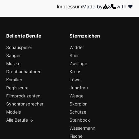
Impressum
Made by
&
with ❤️
Beliebte Berufe
Sternzeichen
Schauspieler
Widder
Sänger
Stier
Musiker
Zwillinge
Drehbuchautoren
Krebs
Komiker
Löwe
Regisseure
Jungfrau
Filmproduzenten
Waage
Synchronsprecher
Skorpion
Models
Schütze
Alle Berufe →
Steinbock
Wassermann
Fische