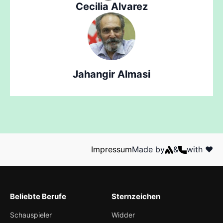
Cecilia Alvarez
Jahangir Almasi
Impressum
Made by
&
with ❤️
Beliebte Berufe
Sternzeichen
Schauspieler
Widder