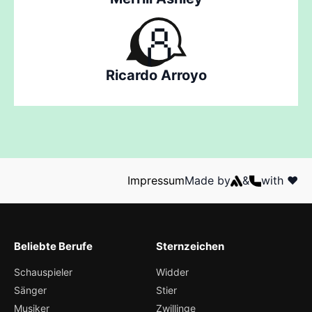
Ricardo Arroyo
Impressum
Made by
&
with ❤️
Beliebte Berufe
Sternzeichen
Schauspieler
Widder
Sänger
Stier
Musiker
Zwillinge