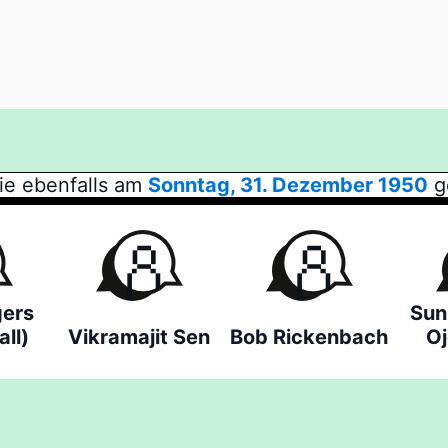
ie ebenfalls am
Sonntag, 31. Dezember 1950
g
gers
Sun
ll)
Vikramajit Sen
Bob Rickenbach
O