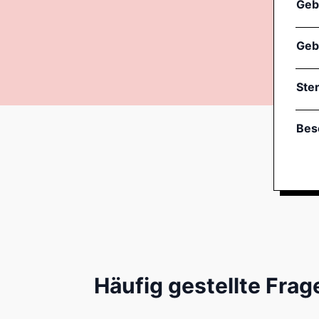
Geb
Geb
Ste
Bes
Häufig gestellte Frag