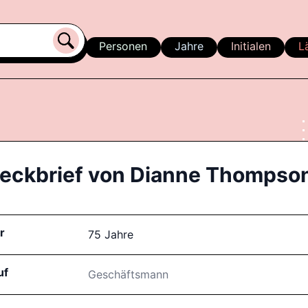
Personen
Jahre
Initialen
L
eckbrief von
Dianne Thompso
r
75 Jahre
uf
Geschäftsmann