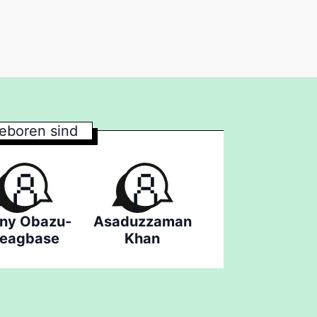
eboren sind
ny Obazu-
Asaduzzaman
jeagbase
Khan