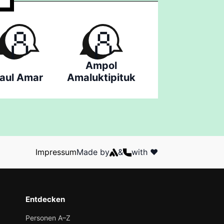
Ampol
aul Amar
Amaluktipituk
Impressum
Made by
&
with ❤️
Entdecken
Personen A–Z