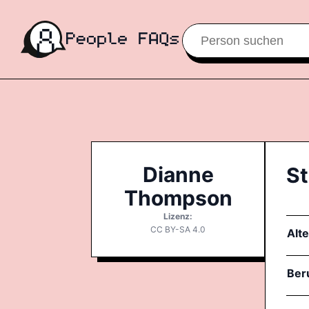
Dianne
St
Thompson
Lizenz:
CC BY-SA 4.0
Alte
Ber