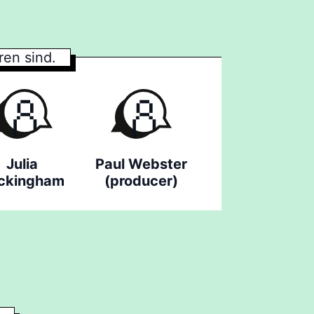
en sind.
Julia
Paul Webster
ckingham
(producer)