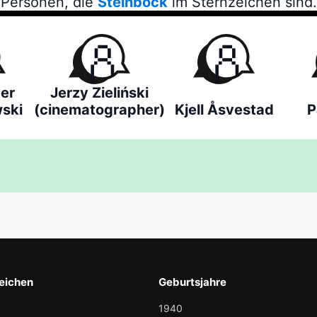
Personen, die
Steinbock
im Sternzeichen sind.
er
Jerzy Zieliński
ski
(cinematographer)
Kjell Åsvestad
P
eichen
Geburtsjahre
1940