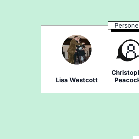
Personen
Christop
Lisa Westcott
Peacoc