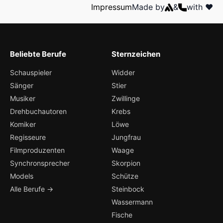
Impressum
Made by
&
with ❤️
Beliebte Berufe
Sternzeichen
Schauspieler
Widder
Sänger
Stier
Musiker
Zwillinge
Drehbuchautoren
Krebs
Komiker
Löwe
Regisseure
Jungfrau
Filmproduzenten
Waage
Synchronsprecher
Skorpion
Models
Schütze
Alle Berufe →
Steinbock
Wassermann
Fische