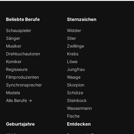
Beliebte Berufe
Sternzeichen
Schauspieler
Widder
Sänger
Stier
Musiker
Zwillinge
Drehbuchautoren
Krebs
Komiker
Löwe
Regisseure
Jungfrau
Filmproduzenten
Waage
Synchronsprecher
Skorpion
Models
Schütze
Alle Berufe →
Steinbock
Wassermann
Fische
Geburtsjahre
Entdecken