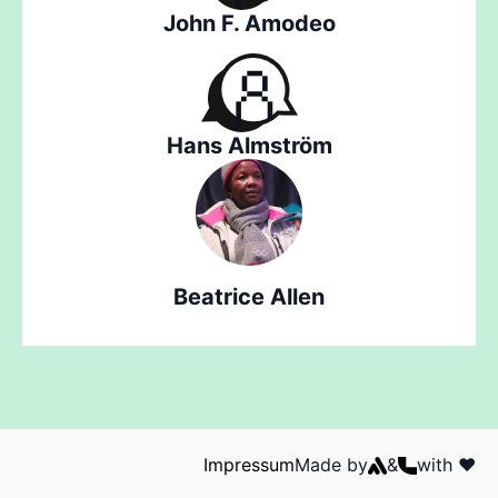
John F. Amodeo
Hans Almström
Beatrice Allen
Impressum
Made by
&
with ❤️