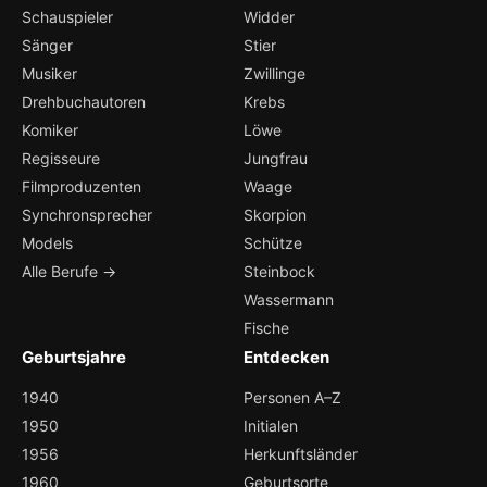
Schauspieler
Widder
Sänger
Stier
Musiker
Zwillinge
Drehbuchautoren
Krebs
Komiker
Löwe
Regisseure
Jungfrau
Filmproduzenten
Waage
Synchronsprecher
Skorpion
Models
Schütze
Alle Berufe →
Steinbock
Wassermann
Fische
Geburtsjahre
Entdecken
1940
Personen A–Z
1950
Initialen
1956
Herkunftsländer
1960
Geburtsorte