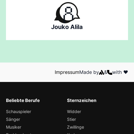
Jouko Alila
Impressum
Made by
&
with ❤️
Beliebte Berufe
Sternzeichen
Schauspieler
Widder
Sänger
Stier
Musiker
Zwillinge