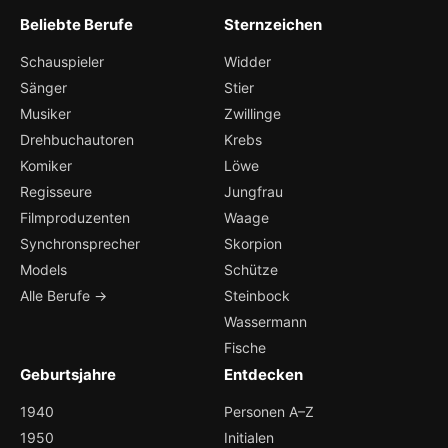
Beliebte Berufe
Sternzeichen
Schauspieler
Widder
Sänger
Stier
Musiker
Zwillinge
Drehbuchautoren
Krebs
Komiker
Löwe
Regisseure
Jungfrau
Filmproduzenten
Waage
Synchronsprecher
Skorpion
Models
Schütze
Alle Berufe →
Steinbock
Wassermann
Fische
Geburtsjahre
Entdecken
1940
Personen A–Z
1950
Initialen