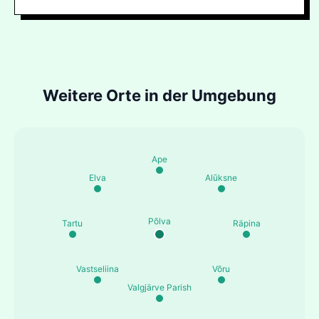
Weitere Orte in der Umgebung
Ape
Elva
Alūksne
Põlva
Tartu
Räpina
Vastseliina
Võru
Valgjärve Parish