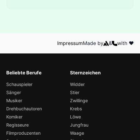
Impressum
Made by
&
with ❤️
Beliebte Berufe
Sternzeichen
Schauspieler
Widder
Sänger
Stier
Musiker
Zwillinge
Drehbuchautoren
Krebs
Komiker
Löwe
Regisseure
Jungfrau
Filmproduzenten
Waage