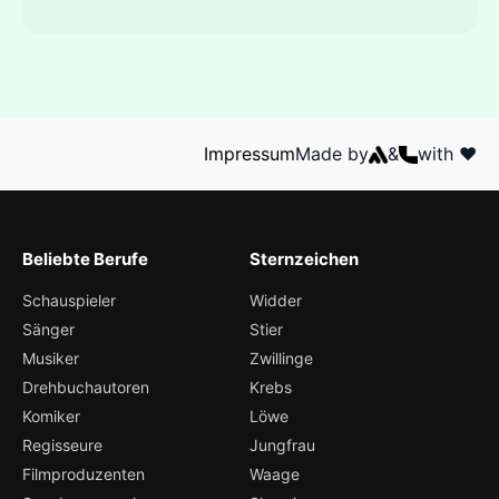
Impressum
Made by
&
with ❤️
Beliebte Berufe
Sternzeichen
Schauspieler
Widder
Sänger
Stier
Musiker
Zwillinge
Drehbuchautoren
Krebs
Komiker
Löwe
Regisseure
Jungfrau
Filmproduzenten
Waage