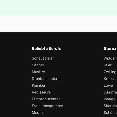
Beliebte Berufe
Sternz
Schauspieler
Widder
Sänger
Stier
Musiker
Zwilling
Drehbuchautoren
Krebs
Komiker
Löwe
Regisseure
Jungfr
Filmproduzenten
Waage
Synchronsprecher
Skorpio
Models
Schütz