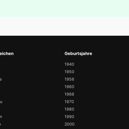
eichen
Geburtsjahre
1940
1950
e
1956
1960
1966
au
1970
1980
n
1990
e
2000