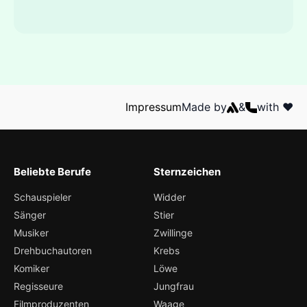
Impressum
Made by
&
with ❤️
Beliebte Berufe
Sternzeichen
Schauspieler
Widder
Sänger
Stier
Musiker
Zwillinge
Drehbuchautoren
Krebs
Komiker
Löwe
Regisseure
Jungfrau
Filmproduzenten
Waage