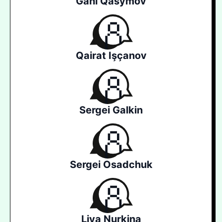
Gani Qasymov
Qairat Işçanov
Sergei Galkin
Sergei Osadchuk
Liya Nurkina