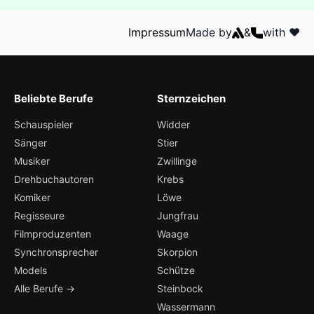
Impressum
Made by
&
with ❤️
Beliebte Berufe
Sternzeichen
Schauspieler
Widder
Sänger
Stier
Musiker
Zwillinge
Drehbuchautoren
Krebs
Komiker
Löwe
Regisseure
Jungfrau
Filmproduzenten
Waage
Synchronsprecher
Skorpion
Models
Schütze
Alle Berufe →
Steinbock
Wassermann