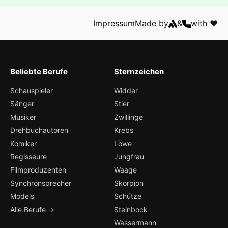
Impressum
Made by
&
with ❤️
Beliebte Berufe
Sternzeichen
Schauspieler
Widder
Sänger
Stier
Musiker
Zwillinge
Drehbuchautoren
Krebs
Komiker
Löwe
Regisseure
Jungfrau
Filmproduzenten
Waage
Synchronsprecher
Skorpion
Models
Schütze
Alle Berufe →
Steinbock
Wassermann