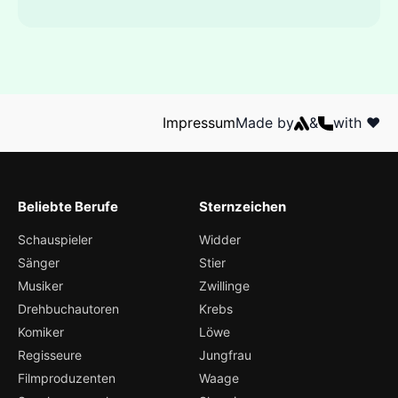
Impressum
Made by
&
with ❤️
Beliebte Berufe
Sternzeichen
Schauspieler
Widder
Sänger
Stier
Musiker
Zwillinge
Drehbuchautoren
Krebs
Komiker
Löwe
Regisseure
Jungfrau
Filmproduzenten
Waage