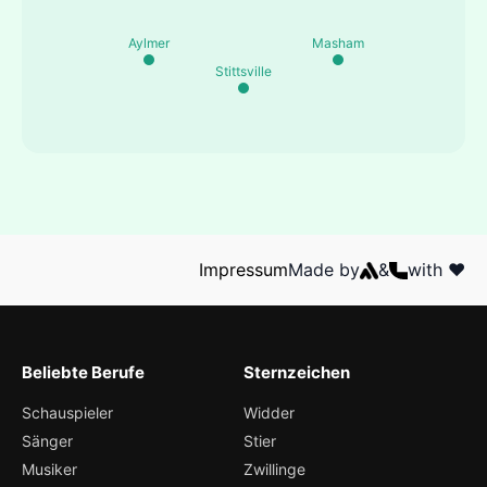
Aylmer
Masham
Stittsville
Impressum
Made by
&
with ❤️
Beliebte Berufe
Sternzeichen
Schauspieler
Widder
Sänger
Stier
Musiker
Zwillinge